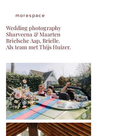
morespace
Wedding photography
Sharveena & Maarten
Brielsche Aap, Brielle.
Als team met Thijs Huizer.